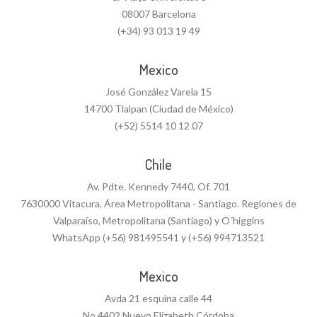
08007 Barcelona
(+34) 93 013 19 49
Mexico
José González Varela 15
14700 Tlalpan (Ciudad de México)
(+52) 5514 10 12 07
Chile
Av. Pdte. Kennedy 7440, Of. 701
7630000 Vitacura, Área Metropolitana - Santiago. Regiones de
Valparaíso, Metropolitana (Santiago) y O´higgins
WhatsApp (+56) 981495541 y (+56) 994713521
Mexico
Avda 21 esquina calle 44
No.4402 Nuevo Elizabeth Córdoba