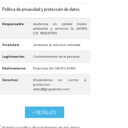
Política de privacidad y protección de datos
Responsable:
Asistencia en calidad medio
ambiente y servicios SL (ACMS)
(CIF: B82029703)
Finalidad:
Gestionar la solicitud realizada.
Legitimación:
Consentimiento de la persona.
Destinatarios:
Empresas del GRUPO ACMS.
Derechos:
Enviándonos un correo a:
proteccion-
datos@grupoacms.com.
+ DETALLES
Acepto la política de tratamiento de mis datos