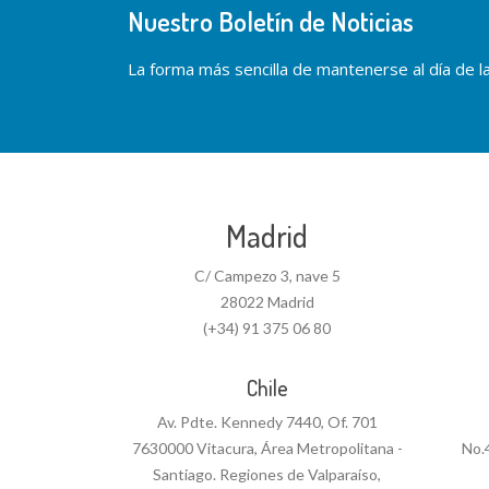
Nuestro Boletín de Noticias
La forma más sencilla de mantenerse al día de las
Madrid
C/ Campezo 3, nave 5
28022 Madrid
(+34) 91 375 06 80
Chile
Av. Pdte. Kennedy 7440, Of. 701
7630000 Vitacura, Área Metropolitana -
No.
Santiago. Regiones de Valparaíso,