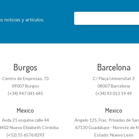
 noticias y artículos.
Burgos
Barcelona
Centro de Empresas, 73
C/ Plaça Universitat 3
09007 Burgos
08007 Barcelona
(+34) 947 041 645
(+34) 93 013 19 49
Mexico
Mexico
Avda 21 esquina calle 44
Angelo 125, Frac. Privadas de Sa
4402 Nuevo Elizabeth Córdoba
67130 Guadalupe - Noreste de M
(+52) 55 6576 8293
Estado: Nuevo León