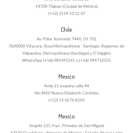
14700 Tlalpan (Ciudad de México)
(+52) 5514 10 12 07
Chile
Av. Pdte. Kennedy 7440, Of. 701
7630000 Vitacura, Área Metropolitana - Santiago. Regiones de
Valparaíso, Metropolitana (Santiago) y O´higgins
WhatsApp (+56) 981495541 y (+56) 994713521
Mexico
Avda 21 esquina calle 44
No.4402 Nuevo Elizabeth Córdoba
(+52) 55 6576 8293
Mexico
Angelo 125, Frac. Privadas de San Miguel
67130 Guadalupe - Noreste de México - Estado: Nuevo León