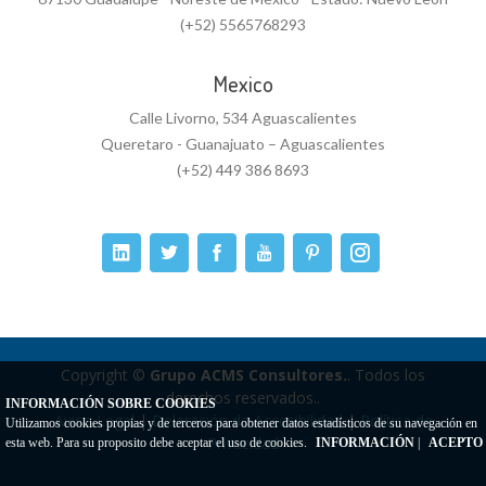
(+52) 5565768293
Mexico
Calle Livorno, 534 Aguascalientes
Queretaro - Guanajuato – Aguascalientes
(+52) 449 386 8693
Copyright ©
Grupo ACMS Consultores.
. Todos los
derechos reservados..
INFORMACIÓN SOBRE COOKIES
Aviso Legal
|
Delaración de Accesibilidad
|
Política de
Utilizamos cookies propias y de terceros para obtener datos estadísticos de su navegación en
Privacidad
esta web. Para su proposito debe aceptar el uso de cookies.
INFORMACIÓN
|
ACEPTO