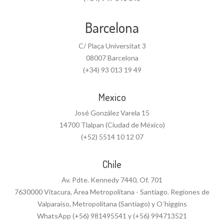
Barcelona
C/ Plaça Universitat 3
08007 Barcelona
(+34) 93 013 19 49
Mexico
José González Varela 15
14700 Tlalpan (Ciudad de México)
(+52) 5514 10 12 07
Chile
Av. Pdte. Kennedy 7440, Of. 701
7630000 Vitacura, Área Metropolitana - Santiago. Regiones de
Valparaíso, Metropolitana (Santiago) y O´higgins
WhatsApp (+56) 981495541 y (+56) 994713521