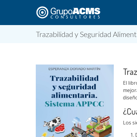
Trazabilidad y Seguridad Alimen
Traz
El lib
mejora
diseño
¿Cuá
Los si