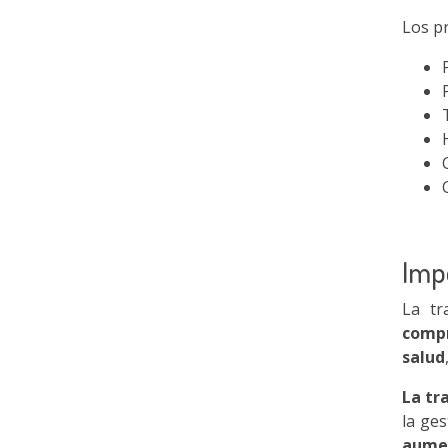
Los pr
Impo
La tr
compr
salud
La tr
la ge
aumen