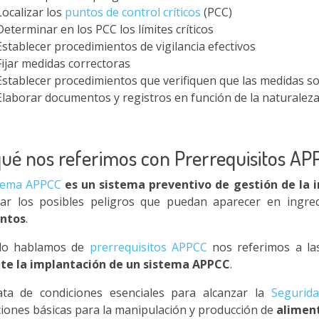
Localizar los
puntos de control críticos
(PCC)
Determinar en los PCC los límites críticos
Establecer procedimientos de vigilancia efectivos
Fijar medidas correctoras
Establecer procedimientos que verifiquen que las medidas so
Elaborar documentos y registros en función de la naturaleza
qué nos referimos con Prerrequisitos A
tema APPCC
es un sistema preventivo de gestión de la 
tar los posibles peligros que puedan aparecer en ingre
ntos
.
do hablamos de
prerrequisitos APPCC
nos referimos a l
te la implantación de un sistema APPCC
.
ata de condiciones esenciales para alcanzar la
Segurid
ciones básicas para la manipulación y producción de
aliment