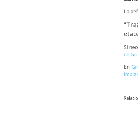
La def
"Tra
etap
Si ne
de Gr
En
Gr
implan
Relaci