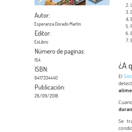
Autor:
Esperanza Dorado Martín
Editor:
ExLibric
Número de paginas:
154
¿A 
ISBN:
El
Sis
8417334440
detec
Publicación:
alime
28/09/2018
Cuan
duran
Se tr
condi