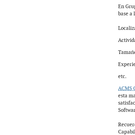
En Gru
base a 
Localiz
Activid
Tamañ
Experie
etc.
ACMS C
esta ma
satisfa
Softwa
Recuer
Capabil