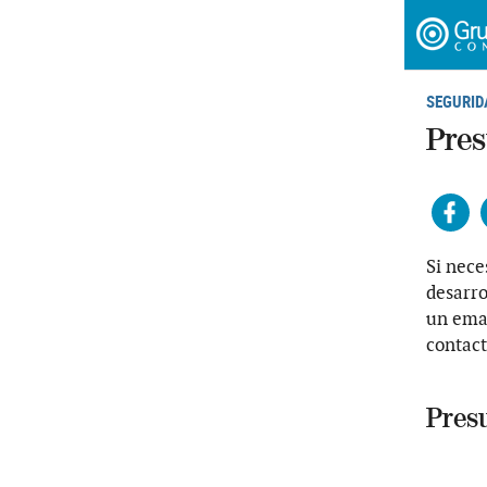
SEGURID
Pres
Fac
Si nece
desarro
un emai
contact
Pres