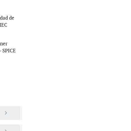
idad de
/IEC
ener
 - SPICE