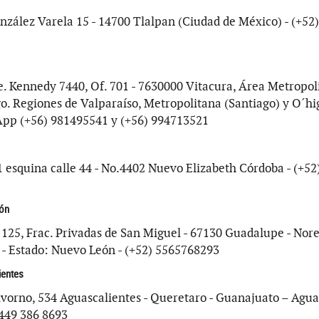
nzález Varela 15 - 14700 Tlalpan (Ciudad de México) - (+52
e. Kennedy 7440, Of. 701 - 7630000 Vitacura, Área Metropol
o. Regiones de Valparaíso, Metropolitana (Santiago) y O´hig
pp (+56) 981495541 y (+56) 994713521
 esquina calle 44 - No.4402 Nuevo Elizabeth Córdoba - (+52
ón
125, Frac. Privadas de San Miguel - 67130 Guadalupe - Nore
- Estado: Nuevo León - (+52) 5565768293
ientes
ivorno, 534 Aguascalientes - Queretaro - Guanajuato – Agua
 449 386 8693