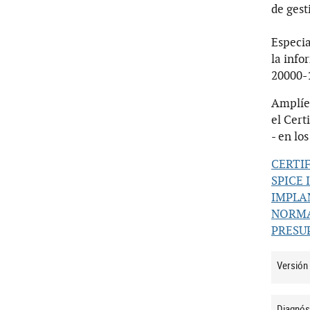
de gest
Especia
la info
20000-1
Amplíe
el Cert
- en lo
CERTIF
SPICE 
IMPLA
NORMA
PRESUP
Versión
Diagnós