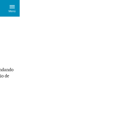
Menú
andando
io de