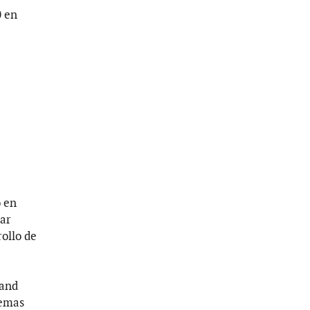
0 en
 en
tar
ollo de
 and
temas