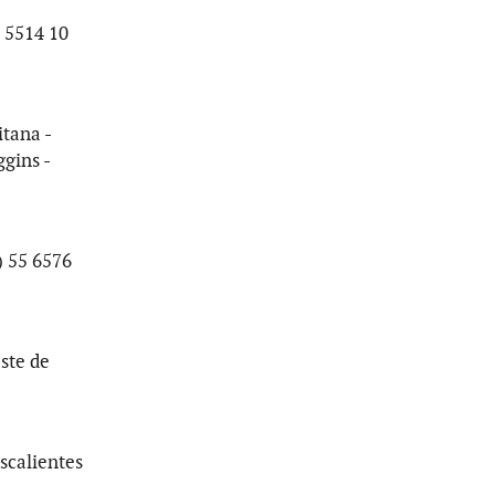
) 5514 10
itana -
gins -
) 55 6576
ste de
scalientes