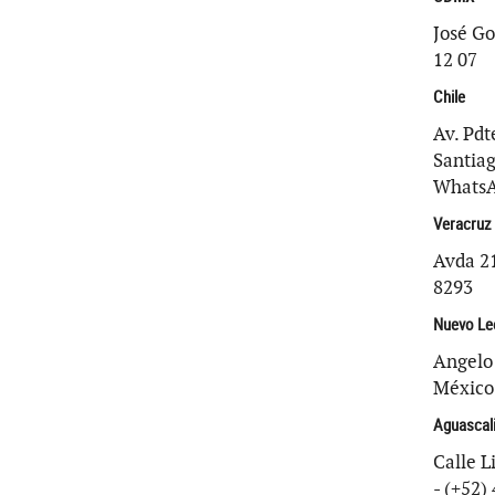
José Go
12 07
Chile
Av. Pdt
Santiag
WhatsA
Veracruz
Avda 21
8293
Nuevo Le
Angelo 
México 
Aguascal
Calle L
- (+52)