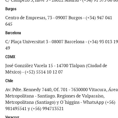
C/ Campezo 3, nave 5 - 28022 Madrid - (+34) 91 375 06 80
Burgos
Centro de Empresas, 73 - 09007 Burgos - (+34) 947 041
645
Barcelona
C/ Plaça Universitat 3 - 08007 Barcelona - (+34) 93 013 19
49
CDMX
José González Varela 15 - 14700 Tlalpan (Ciudad de
México) - (+52) 5514 10 12 07
Chile
Av. Pdte. Kennedy 7440, Of. 701 - 7630000 Vitacura, Área
Metropolitana - Santiago. Regiones de Valparaíso,
Metropolitana (Santiago) y O´higgins - WhatsApp (+56)
981495541 y (+56) 994713521
Veracruz