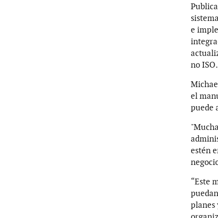
Publica
sistema
e imple
integra
actuali
no ISO.
Michael
el manu
puede a
"Muchas
adminis
estén e
negocio
“Este m
puedan 
planes 
organiz