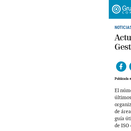
NOTICIA
Actu
Gest
Fac
Publicada 
El núm
últimos
organi
de área
guía út
de ISO 