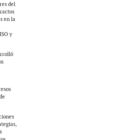
res del
tractos
s en la
 ISO y
rrolló
ón
cesos
 de
ciones
tegias,
s
los