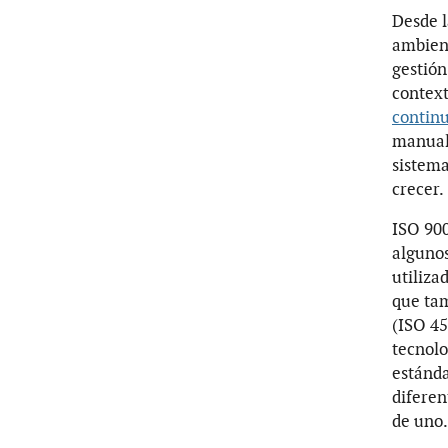
Desde l
ambient
gestión
context
contin
manual 
sistema
crecer.
ISO 900
algunos
utiliza
que tam
(ISO 45
tecnolo
estánda
diferen
de uno.