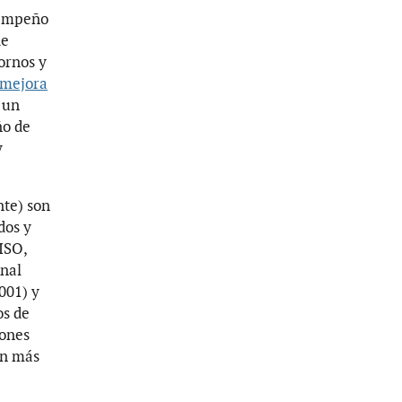
esempeño
de
ornos y
mejora
 un
ño de
y
nte) son
dos y
ISO,
nal
001) y
os de
iones
en más