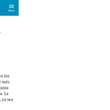
Menú
s
n los
ez más
 gama
a. La
, ya sea