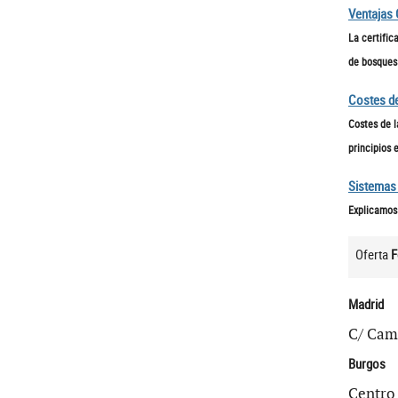
Ventajas 
La certific
de bosques 
Costes de
Costes de l
principios 
Sistemas
Explicamos 
Oferta
F
Madrid
C/ Camp
Burgos
Centro 