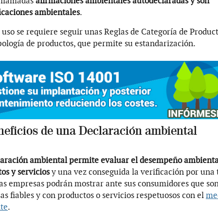
s llamadas
afirmaciones ambientales autodeclaradas y son
icaciones ambientales
.
 uso se requiere seguir unas Reglas de Categoría de Produc
pología de productos, que permite su estandarización.
neficios de una Declaración ambiental
laración ambiental permite evaluar el desempeño ambienta
os y servicios
y una vez conseguida la verificación por una 
las empresas podrán mostrar ante sus consumidores que so
s fiables y con productos o servicios respetuosos con el
me
te
.