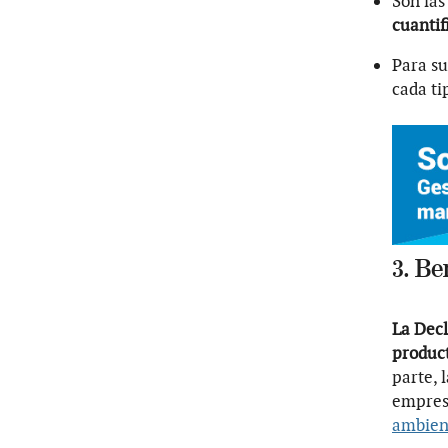
Son la
cuantif
Para su
cada ti
3. Be
La Dec
product
parte, 
empresa
ambien