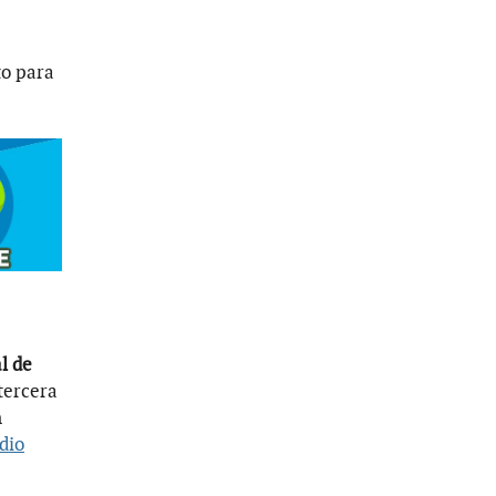
to para
l de
tercera
n
dio