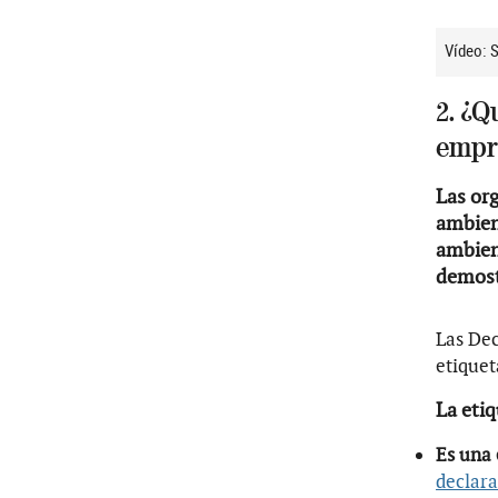
Vídeo: 
2. ¿Q
empr
Las or
ambien
ambien
demost
Las Dec
etiquet
La etiq
Es una 
declar