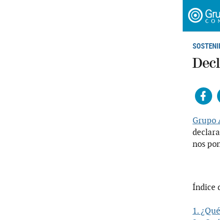
SOSTENI
Decl
Fac
Grupo 
declara
nos pon
Índice 
1. ¿Qué