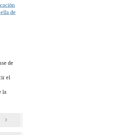
icación
ella de
fase de
ir el
 la