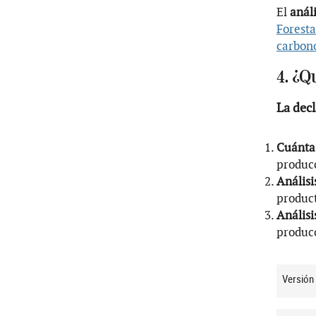
El
anál
Forest
carbon
4. ¿Q
La dec
Cuánta 
produc
Análisi
produc
Análisi
producc
Versión