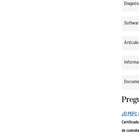
Diagnós
Softwar
Artículo
Informa
Documen
Preg
¿El PEFC 
Certificad
de custodi