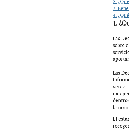
2. ¿Qué
3. Bene
4. ¿Qué
1. ¿Q
Las De
sobre e
servici
aportan
Las De
informa
veraz, 
indepe
dentro 
la norm
El
estud
recogen