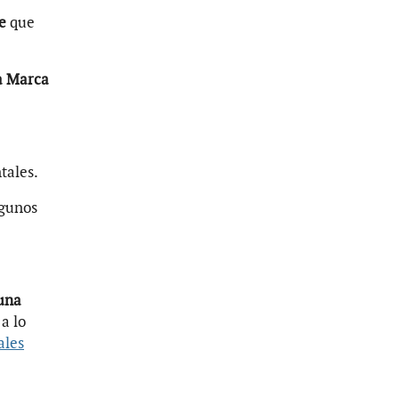
te
que
a Marca
tales.
lgunos
 una
a lo
ales