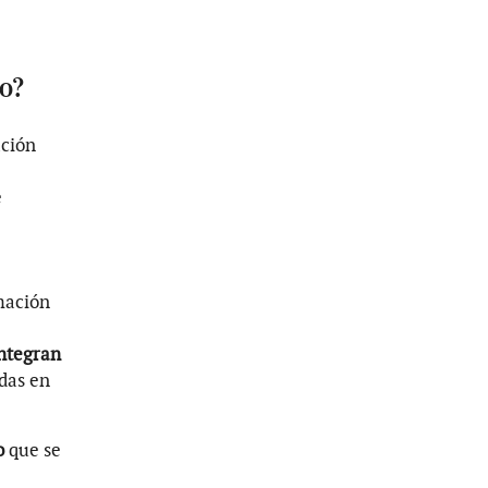
o?
ación
e
mación
integran
das en
to
que se