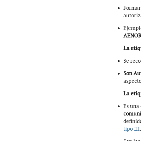
Forman
autoriz
Ejempl
AENOR 
La etiq
Se reco
Son Aut
aspecto
La etiq
Es una
comuni
definid
tipo III