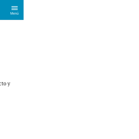
Menú
cto y