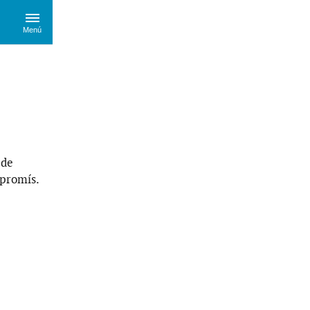
Menú
 de
promís.