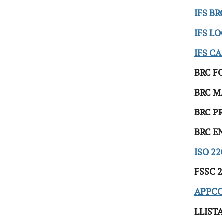
IFS B
IFS LO
IFS C
BRC F
BRC M
BRC P
BRC E
ISO 22
FSSC 
APPC
LLIST