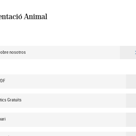
entació Animal
Sobre nosotros
PDF
ics Gratuïts
ari