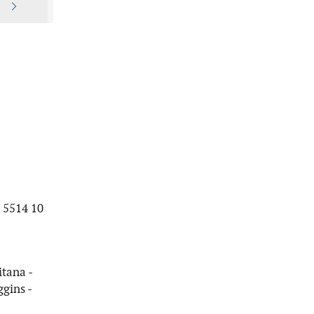
) 5514 10
itana -
gins -