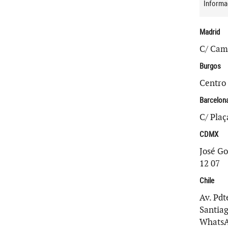
Informa
Madrid
C/ Camp
Burgos
Centro 
Barcelon
C/ Plaç
CDMX
José Go
12 07
Chile
Av. Pdt
Santiag
WhatsA