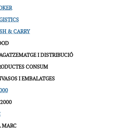
ROKER
GISTICS
ASH & CARRY
OOD
AGATZEMATGE I DISTRIBUCIÓ
RODUCTES CONSUM
NVASOS I EMBALATGES
000
22000
C
A MARC