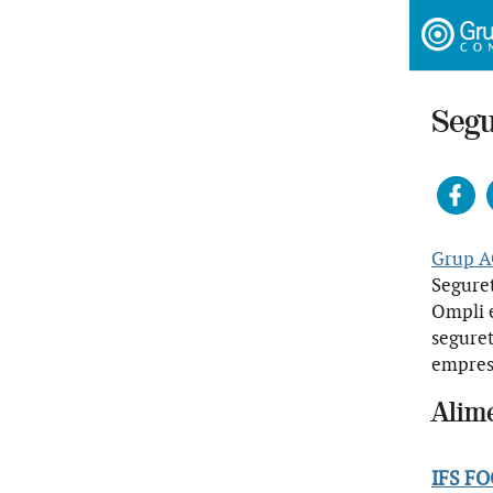
Segu
Fac
Grup A
Segure
Ompli e
seguret
empre
Alim
IFS F