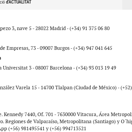
ció
d'ACTUALITAT
ezo 3, nave 5 - 28022 Madrid - (+34) 91 375 06 80
de Empresas, 73 - 09007 Burgos - (+34) 947 041 645
a
a Universitat 3 - 08007 Barcelona - (+34) 93 013 19 49
nzález Varela 15 - 14700 Tlalpan (Ciudad de México) - (+52
e. Kennedy 7440, Of. 701 - 7630000 Vitacura, Área Metropol
o. Regiones de Valparaíso, Metropolitana (Santiago) y O´hig
pp (+56) 981495541 y (+56) 994713521