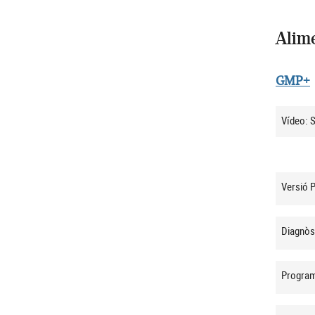
Alim
GMP+
Vídeo: 
Versió 
Diagnòst
Program